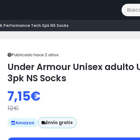
Buscar 
UA Performance Tech 3pk NS Socks
Publicado hace 2 años
Under Armour Unisex adulto 
3pk NS Socks
7,15
€
12
€
Envío gratis
Amazon