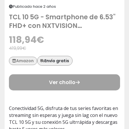
Publicado hace 2 años
TCL 10 5G - Smartphone de 6.53"
FHD+ con NXTVISION
(Qualcomm 765G 5G, 6GB/128GB
118,94
€
Ampliable MicroSD, Cámaras de
419,99
€
64MP+8MP+5MP+2MP, Batería
4500mAh, Android 10) Color Azul
Envío gratis
Amazon
Ver chollo
Conectividad 5G, disfruta de tus series favoritas en
streaming sin esperas y juega sin lag con el nuevo
TCL 10 5G y su conexión 5G ultrrápida y descargas