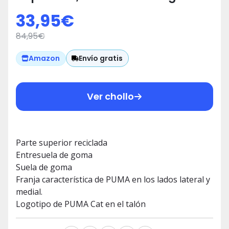
Red Puma Black Puma Team
33,95
€
Gold, 42 EU
84,95
€
Envío gratis
Amazon
Ver chollo
Parte superior reciclada
Entresuela de goma
Suela de goma
Franja característica de PUMA en los lados lateral y
medial.
Logotipo de PUMA Cat en el talón