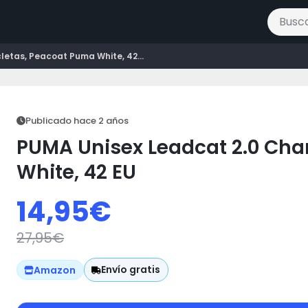
Buscar 
etas, Peacoat Puma White, 42...
Publicado hace 2 años
PUMA Unisex Leadcat 2.0 Cha
White, 42 EU
14,95
€
27,95
€
Envío gratis
Amazon