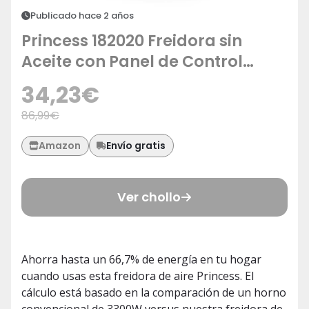
Publicado hace 2 años
Princess 182020 Freidora sin
Aceite con Panel de Control
Digital Táctil, Fácil de Usar y de
34,23
€
Limpiar, 8 Programas, Tiempo y
86,99
€
Temperatura Regulable, 1500
Watts, 3.2 Litros, 30 Recetas Pdf,
Envío gratis
Amazon
Negro
Ver chollo
Ahorra hasta un 66,7% de energía en tu hogar
cuando usas esta freidora de aire Princess. El
cálculo está basado en la comparación de un horno