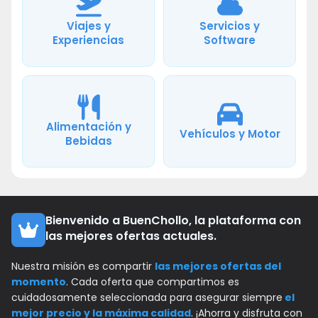
Viajes y
Servicios y
Experiencias
Software
Alimentación y
Vehículos y Motor
Bebidas
Bienvenido a BuenChollo, la plataforma con
las mejores ofertas actuales.
Nuestra misión es compartir
las mejores ofertas del
momento
. Cada oferta que compartimos es
cuidadosamente seleccionada para asegurar siempre
el
mejor precio y la máxima calidad
. ¡Ahorra y disfruta con