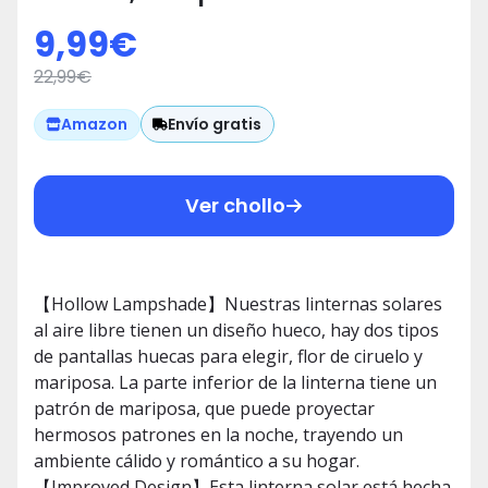
Colgable, IP65 Impermeable
9,99
€
Lanterna Solares Exterior de
22,99
€
Metal, Farolillos Exterior para
Jardines, Balcones, Césped,
Envío gratis
Amazon
Acampada (A)
Ver chollo
【Hollow Lampshade】Nuestras linternas solares
al aire libre tienen un diseño hueco, hay dos tipos
de pantallas huecas para elegir, flor de ciruelo y
mariposa. La parte inferior de la linterna tiene un
patrón de mariposa, que puede proyectar
hermosos patrones en la noche, trayendo un
ambiente cálido y romántico a su hogar.
【Improved Design】Esta linterna solar está hecha