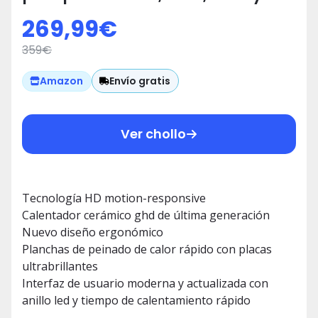
ondas de alta definición, 3 veces
269,99
€
más rápida, tecnología HD
359
€
motion-responsive,
temperatura óptima de peinado
Envío gratis
Amazon
185ºC
Ver chollo
Tecnología HD motion-responsive
Calentador cerámico ghd de última generación
Nuevo diseño ergonómico
Planchas de peinado de calor rápido con placas
ultrabrillantes
Interfaz de usuario moderna y actualizada con
anillo led y tiempo de calentamiento rápido