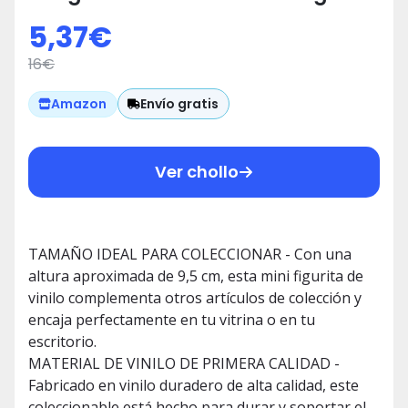
de Vinilo Coleccionable - Idea de
5,37
€
Regalo- Mercancia Oficial -
16
€
Juguetes para Niños y Adultos -
Video Games Fans
Envío gratis
Amazon
Ver chollo
TAMAÑO IDEAL PARA COLECCIONAR - Con una
altura aproximada de 9,5 cm, esta mini figurita de
vinilo complementa otros artículos de colección y
encaja perfectamente en tu vitrina o en tu
escritorio.
MATERIAL DE VINILO DE PRIMERA CALIDAD -
Fabricado en vinilo duradero de alta calidad, este
coleccionable está hecho para durar y soportar el