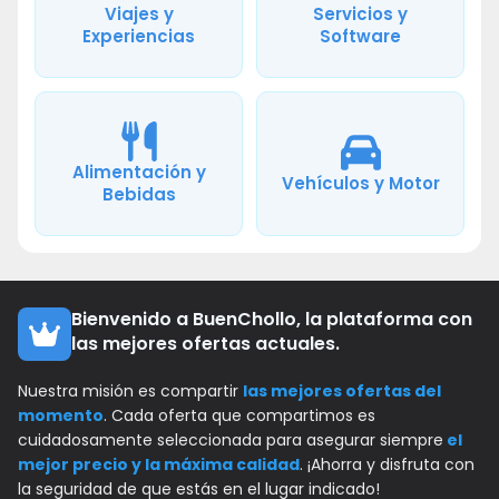
Viajes y
Servicios y
Experiencias
Software
Alimentación y
Vehículos y Motor
Bebidas
Bienvenido a BuenChollo, la plataforma con
las mejores ofertas actuales.
Nuestra misión es compartir
las mejores ofertas del
momento
. Cada oferta que compartimos es
cuidadosamente seleccionada para asegurar siempre
el
mejor precio y la máxima calidad
. ¡Ahorra y disfruta con
la seguridad de que estás en el lugar indicado!