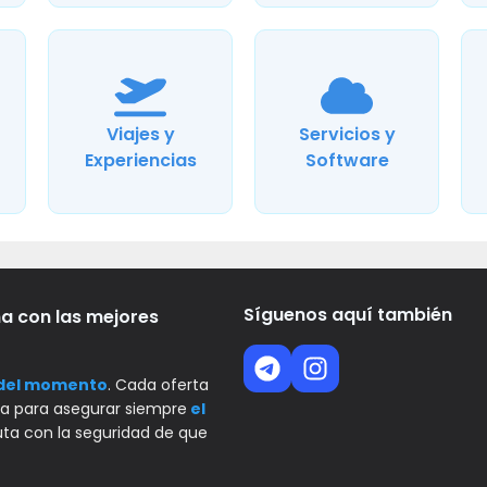
Viajes y
Servicios y
Experiencias
Software
Síguenos aquí también
ma con las mejores
 del momento
. Cada oferta
 para asegurar siempre
el
fruta con la seguridad de que