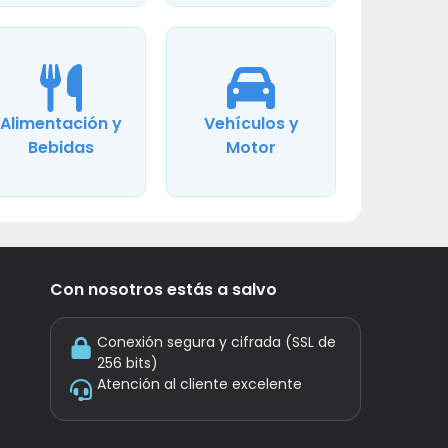
Alimentación y
Vehículos y
Bebidas
Motor
Con nosotros estás a salvo
Conexión segura y cifrada (SSL de
256 bits)
Atención al cliente excelente