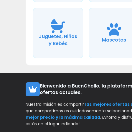
Juguetes, Niños
Mascotas
y Bebés
Bienvenido a BuenChollo, la platafor
ofertas actuales.
Nuestra misión es compartir
las mejores ofertas
que compartimos es cuidadosamente seleccionada
mejor precio y la máxima calidad
. ¡Ahorra y dis
estás en el lugar indicado!