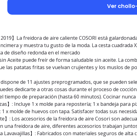
Ver chollo
019】La freidora de aire caliente COSORI está galardonada
encimera y muestra tu gusto de la moda. La cesta cuadrada X
sta de diseño redonda en el mercado
 Aceite puede freír de forma saludable sin aceite. La combin
e las patatas fritas se vuelvan crujientes y los muslos de 
 dispone de 11 ajustes preprogramados, que se pueden selecc
uedes dedicarte a otras cosas durante el proceso de cocción.
l tiempo de preparación (hasta 60 minutos). Cocinar nunca h
s】: Incluye 1 x molde para repostería; 1 x bandeja para pizz
a; 1 x molde de huevos con tapa. Satisfacer todas sus necesi
te】: Los accesorios de la freidora de aire Cosori son adecu
en una freidora de aire, diferentes accesorios trabajan junto
 Lavavajillas】: Fabricados con materiales seguros de alta c