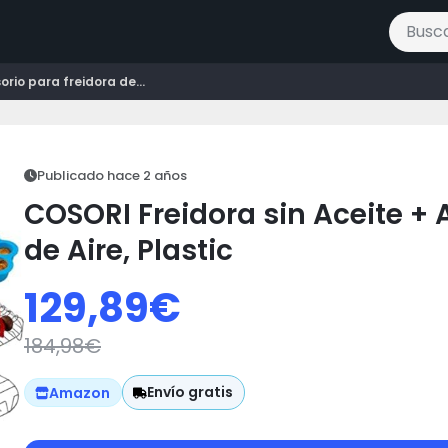
Buscar 
rio para freidora de...
Publicado hace 2 años
COSORI Freidora sin Aceite + 
de Aire, Plastic
129,89
€
184,98
€
Envío gratis
Amazon