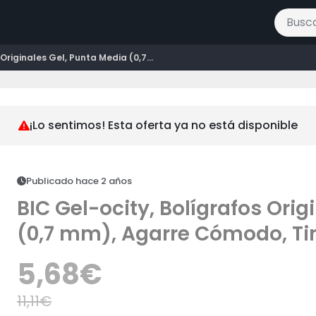
Buscar 
Originales Gel, Punta Media (0,7...
¡Lo sentimos! Esta oferta ya no está disponible
Publicado hace 2 años
BIC Gel-ocity, Bolígrafos Orig
(0,7 mm), Agarre Cómodo, Ti
ultrarrápido - Azúl, Paquete d
5,68
€
11,11
€