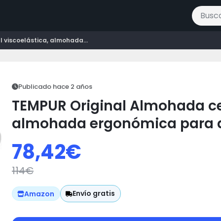
Buscar 
 viscoelástica, almohada...
Publicado hace 2 años
TEMPUR Original Almohada cer
almohada ergonómica para d
lado, Sensación inicial firme, 
78,42
€
114
€
Envío gratis
Amazon