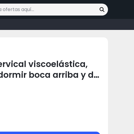
ofertas
vical viscoelástica,
ormir boca arriba y de
M (50 x 31 x 10/7 cm)