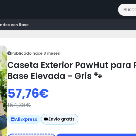
Buscar 
ndes con Base...
Publicado hace 3 meses
Caseta Exterior PawHut para 
Base Elevada - Gris 🐾
57,76
€
154,38
€
Envío gratis
AliExpress