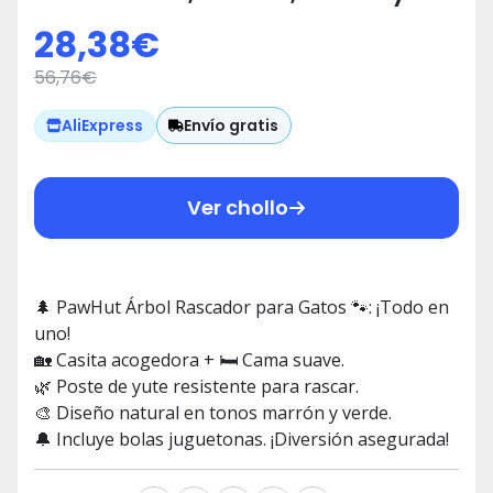
Poste de Yute 🐾
28,38
€
56,76
€
Envío gratis
AliExpress
Ver chollo
🌲 PawHut Árbol Rascador para Gatos 🐾: ¡Todo en
uno!
🏡 Casita acogedora + 🛏️ Cama suave.
🌿 Poste de yute resistente para rascar.
🎨 Diseño natural en tonos marrón y verde.
🔔 Incluye bolas juguetonas. ¡Diversión asegurada!