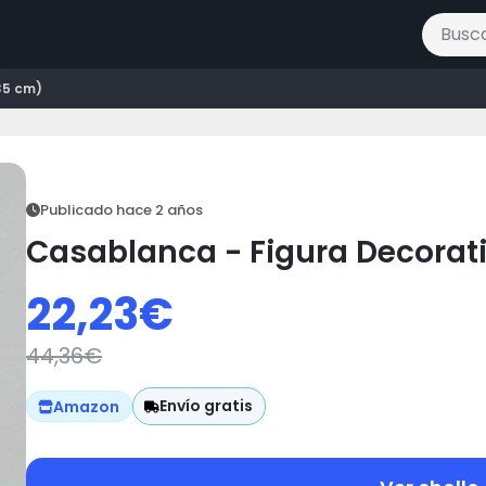
Buscar 
35 cm)
Publicado hace 2 años
Casablanca - Figura Decorat
22,23
€
44,36
€
Envío gratis
Amazon