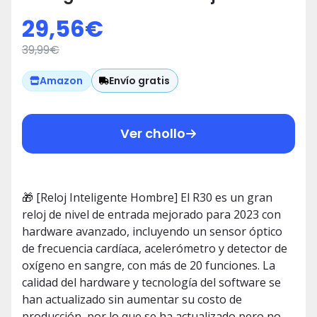
Oxímetro de Pulso (SpO2) Sueño
29,56
€
| Esfera de Reloj de DIY | Caloría
39,99
€
Podómetro | 1,83" Pulsera
Actividad para Android iOS
Envío gratis
Amazon
(Versión Mejorada)
Ver chollo
🎁 [Reloj Inteligente Hombre] El R30 es un gran
reloj de nivel de entrada mejorado para 2023 con
hardware avanzado, incluyendo un sensor óptico
de frecuencia cardíaca, acelerómetro y detector de
oxígeno en sangre, con más de 20 funciones. La
calidad del hardware y tecnología del software se
han actualizado sin aumentar su costo de
producción, por lo que se ha actualizado pero no